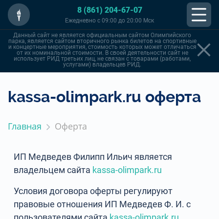
8 (861) 204-67-07
Ежедневно с 09:00 до 20:00 Мск
Данный сайт не является официальным сайтом Олимпийского
парка, является сайтом вторичного рынка билетов на спортивные
и концертные мероприятия, стоимость которых может отличаться
от их номинальной стоимости. В своей деятельности сайт не
использует РИД третьих лиц, не связан с товарами (работами,
услугами) владельцев РИД.
kassa-olimpark.ru оферта
Главная
Оферта
ИП Медведев Филипп Ильич является
владельцем сайта
kassa-olimpark.ru
Условия договора оферты регулируют
правовые отношения ИП Медведев Ф. И. с
пользователями сайта
kassa-olimpark.ru